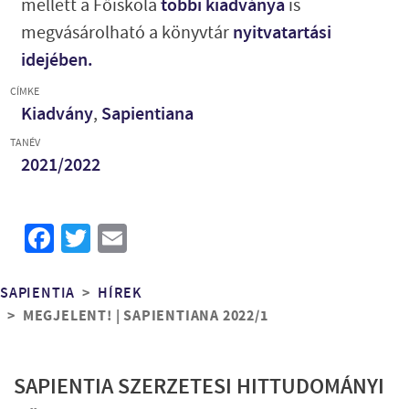
mellett a Főiskola
többi kiadványa
is
megvásárolható a könyvtár
nyitvatartási
idejében.
CÍMKE
Kiadvány
,
Sapientiana
TANÉV
2021/2022
Facebook
Twitter
Email
Morzsa
SAPIENTIA
HÍREK
MEGJELENT! | SAPIENTIANA 2022/1
SAPIENTIA SZERZETESI HITTUDOMÁNYI