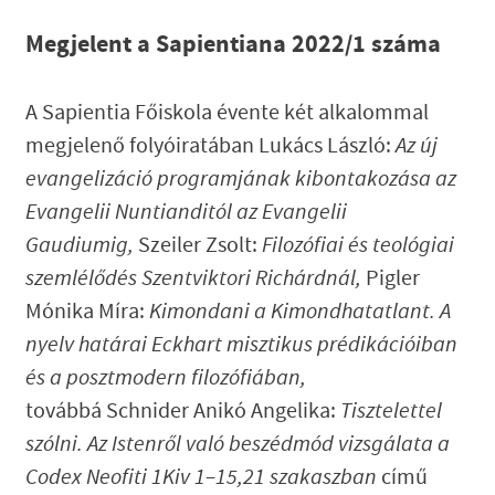
Megjelent a Sapientiana 2022/1 száma
A Sapientia Főiskola évente két alkalommal
megjelenő folyóiratában Lukács László:
Az új
evangelizáció programjának kibontakozása az
Evangelii Nuntianditól az Evangelii
Gaudiumig,
Szeiler Zsolt:
Filozófiai és teológiai
szemlélődés Szentviktori Richárdnál,
Pigler
Mónika Míra:
Kimondani a Kimondhatatlant. A
nyelv határai Eckhart misztikus prédikációiban
és a posztmodern filozófiában,
továbbá
Schnider Anikó Angelika:
Tisztelettel
szólni. Az Istenről való beszédmód vizsgálata a
Codex Neofiti 1Kiv 1–15,21 szakaszban
című