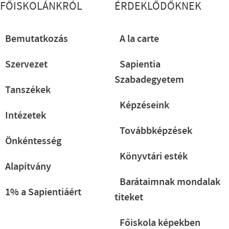
FŐISKOLÁNKRÓL
ÉRDEKLŐDŐKNEK
Bemutatkozás
A la carte
Szervezet
Sapientia
Szabadegyetem
Tanszékek
Képzéseink
Intézetek
Továbbképzések
Önkéntesség
Könyvtári esték
Alapítvány
Barátaimnak mondalak
1% a Sapientiáért
titeket
Főiskola képekben