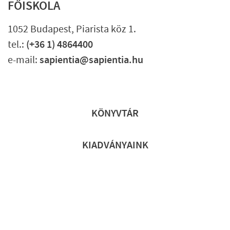
FŐISKOLA
1052 Budapest, Piarista köz 1.
tel.:
(+36 1) 4864400
e-mail:
sapientia@sapientia.hu
Lábléc gyors
KÖNYVTÁR
KIADVÁNYAINK
Lábléc részletes