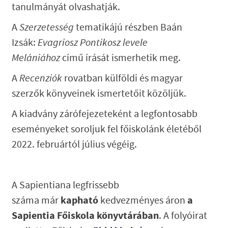
tanulmányát olvashatják.
A
Szerzetesség
tematikájú részben Baán
Izsák:
Evagriosz Pontikosz levele
Melániához
című írását ismerhetik meg.
A
Recenziók
rovatban külföldi és magyar
szerzők könyveinek ismertetőit közöljük.
A kiadvány zárófejezeteként a legfontosabb
eseményeket soroljuk fel főiskolánk életéből
2022. februártól július végéig.
A Sapientiana legfrissebb
kapható
a
száma már
kedvezményes áron
Sapientia F
őiskola könyvtárában
. A folyóirat