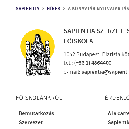
Morzsa
SAPIENTIA
HÍREK
A KÖNYVTÁR NYITVATARTÁ
SAPIENTIA SZERZETE
FŐISKOLA
1052 Budapest, Piarista köz
tel.:
(+36 1) 4864400
e-mail:
sapientia@sapient
Lábléc részletes
FŐISKOLÁNKRÓL
ÉRDEKL
Bemutatkozás
A la cart
Szervezet
Sapient