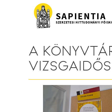
Ugrás a tartalomra
SAPIENTIA
SZERZETESI HITTUDOMÁNYI FŐISK
A KÖNYVTÁR
VIZSGAIDŐ