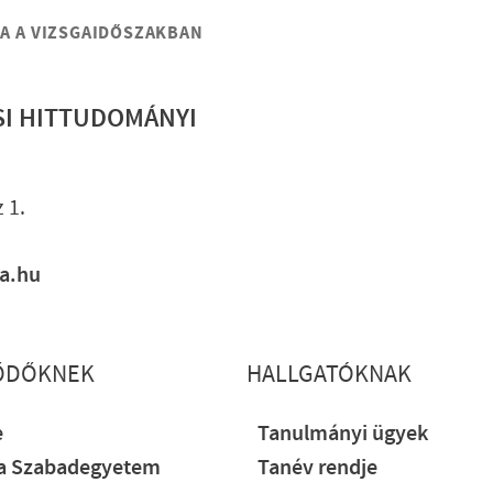
SA A VIZSGAIDŐSZAKBAN
SI HITTUDOMÁNYI
Lábléc gyo
 1.
ia.hu
ŐDŐKNEK
HALLGATÓKNAK
e
Tanulmányi ügyek
ia Szabadegyetem
Tanév rendje