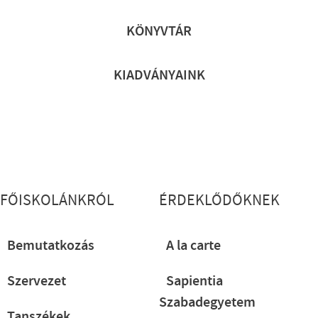
Lábléc gyors
KÖNYVTÁR
KIADVÁNYAINK
Lábléc részletes
FŐISKOLÁNKRÓL
ÉRDEKLŐDŐKNEK
Bemutatkozás
A la carte
Szervezet
Sapientia
Szabadegyetem
Tanszékek