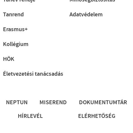
Tanrend
Adatvédelem
Erasmus+
Kollégium
HÖK
Életvezetési tanácsadás
Lábléc
NEPTUN
MISEREND
DOKUMENTUMTÁR
HÍRLEVÉL
ELÉRHETŐSÉG