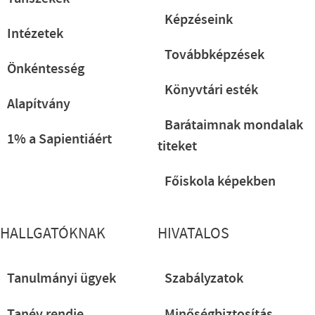
Képzéseink
Intézetek
Továbbképzések
Önkéntesség
Könyvtári esték
Alapítvány
Barátaimnak mondalak
1% a Sapientiáért
titeket
Főiskola képekben
HALLGATÓKNAK
HIVATALOS
Tanulmányi ügyek
Szabályzatok
Tanév rendje
Minőségbiztosítás