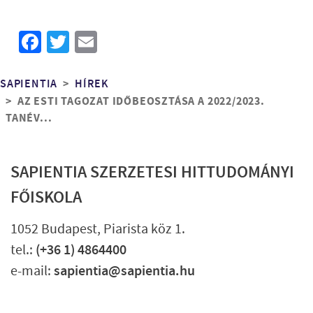
Facebook
Twitter
Email
Morzsa
SAPIENTIA
HÍREK
AZ ESTI TAGOZAT IDŐBEOSZTÁSA A 2022/2023.
TANÉV...
SAPIENTIA SZERZETESI HITTUDOMÁNYI
FŐISKOLA
1052 Budapest, Piarista köz 1.
tel.:
(+36 1) 4864400
e-mail:
sapientia@sapientia.hu