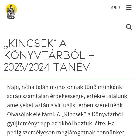
Ugrás a tartalomra
„KINCSEK” A
KÖNYVTÁRBÓL –
2023/2024 TANÉV
Napi, néha talán monotonnak tűnő munkánk
során számtalan érdekességre, értékre találunk,
amelyeket aztán a virtuális térben szeretnénk
Olvasóink elé tárni. A „Kincsek” a Könyvtárból
gyűjteményt épp ez okból hoztuk létre. Ha
pedig személyesen meglátogatnak bennünket,