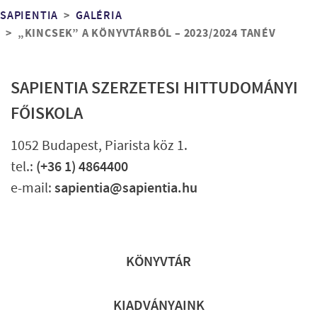
Morzsa
SAPIENTIA
GALÉRIA
„KINCSEK” A KÖNYVTÁRBÓL – 2023/2024 TANÉV
SAPIENTIA SZERZETESI HITTUDOMÁNYI
FŐISKOLA
1052 Budapest, Piarista köz 1.
tel.:
(+36 1) 4864400
e-mail:
sapientia@sapientia.hu
Lábléc gyors
KÖNYVTÁR
KIADVÁNYAINK