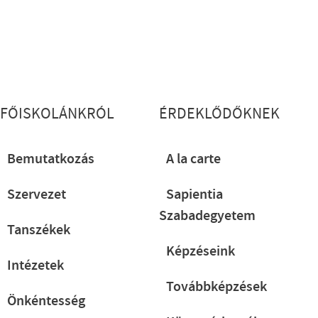
Lábléc részletes
FŐISKOLÁNKRÓL
ÉRDEKLŐDŐKNEK
Bemutatkozás
A la carte
Szervezet
Sapientia
Szabadegyetem
Tanszékek
Képzéseink
Intézetek
Továbbképzések
Önkéntesség