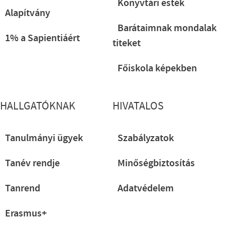
Könyvtári esték
Alapítvány
Barátaimnak mondalak
1% a Sapientiáért
titeket
Főiskola képekben
HALLGATÓKNAK
HIVATALOS
Tanulmányi ügyek
Szabályzatok
Tanév rendje
Minőségbiztosítás
Tanrend
Adatvédelem
Erasmus+