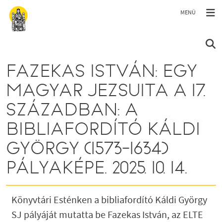
Ugrás a tartalomra
FAZEKAS ISTVÁN: EGY
MAGYAR JEZSUITA A 17.
SZÁZADBAN: A
BIBLIAFORDÍTÓ KÁLDI
GYÖRGY (1573-1634)
PÁLYAKÉPE. 2025. 10. 14.
Könyvtári Esténken a bibliafordító Káldi György
SJ pályáját mutatta be Fazekas István, az ELTE