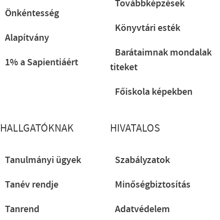
Továbbképzések
Önkéntesség
Könyvtári esték
Alapítvány
Barátaimnak mondalak
1% a Sapientiáért
titeket
Főiskola képekben
HALLGATÓKNAK
HIVATALOS
Tanulmányi ügyek
Szabályzatok
Tanév rendje
Minőségbiztosítás
Tanrend
Adatvédelem