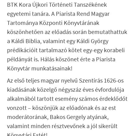
BTK Kora Újkori Történeti Tanszékének
egyetemi tanára. A Piarista Rend Magyar
Tartománya Központi Könyvtárának
köszönhetően az előadás során bemutathattuk
a Káldi Biblia, valamint egy Káldi György
prédikációit tartalmazó kötet egy-egy korabeli
példányát is. Hálás köszönet érte a Piarista
Könyvtár munkatásainak!
Az első teljes magyar nyelvű Szentírás 1626-os
kiadásának közelgő négyszáz éves évfordulója
alkalmából tartott esemény számos érdeklődőt
vonzott – köszönjük az előadónak és az est
moderátorának, Bakos Gergely atyának,
valamint minden résztvevőnek a jól sikerült
Könyvtári Estét!