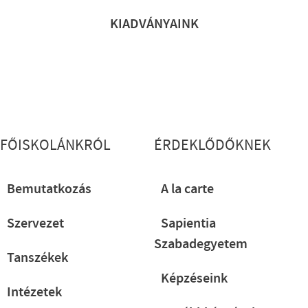
KIADVÁNYAINK
Lábléc részletes
FŐISKOLÁNKRÓL
ÉRDEKLŐDŐKNEK
Bemutatkozás
A la carte
Szervezet
Sapientia
Szabadegyetem
Tanszékek
Képzéseink
Intézetek