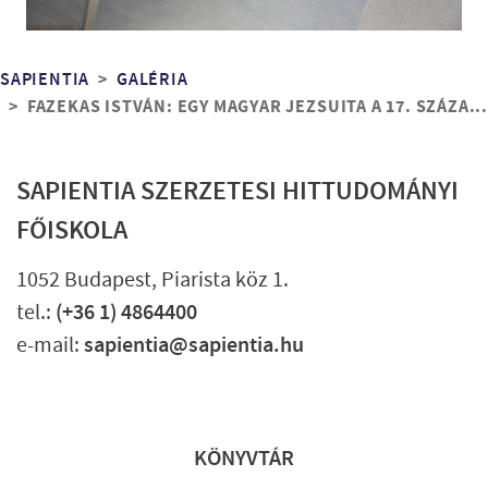
Morzsa
SAPIENTIA
GALÉRIA
FAZEKAS ISTVÁN: EGY MAGYAR JEZSUITA A 17. SZÁZA...
SAPIENTIA SZERZETESI HITTUDOMÁNYI
FŐISKOLA
1052 Budapest, Piarista köz 1.
tel.:
(+36 1) 4864400
e-mail:
sapientia@sapientia.hu
Lábléc gyors
KÖNYVTÁR