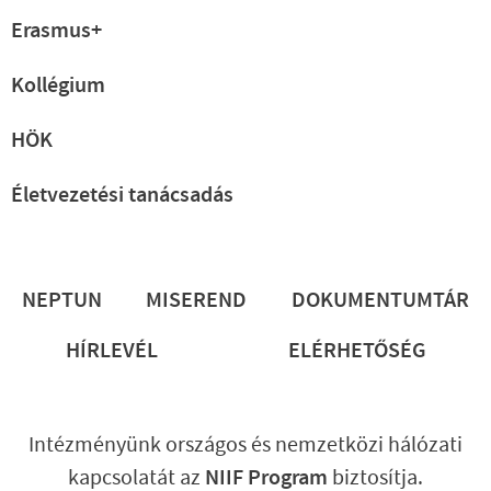
Erasmus+
Kollégium
HÖK
Életvezetési tanácsadás
Lábléc
NEPTUN
MISEREND
DOKUMENTUMTÁR
HÍRLEVÉL
ELÉRHETŐSÉG
Intézményünk országos és nemzetközi hálózati
kapcsolatát az
NIIF Program
biztosítja.