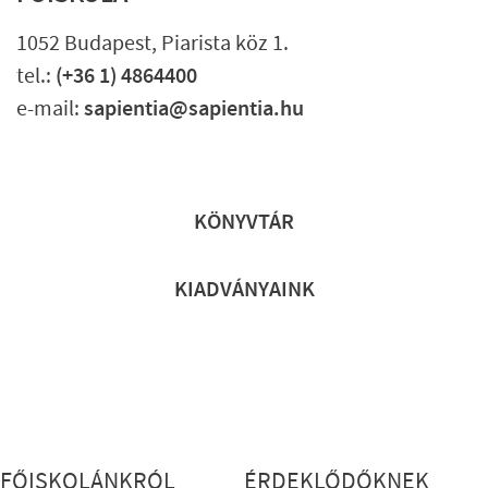
1052 Budapest, Piarista köz 1.
tel.:
(+36 1) 4864400
e-mail:
sapientia@sapientia.hu
Lábléc gyors
KÖNYVTÁR
KIADVÁNYAINK
Lábléc részletes
FŐISKOLÁNKRÓL
ÉRDEKLŐDŐKNEK