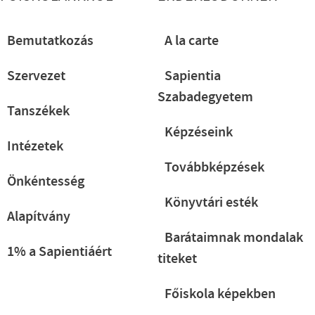
Bemutatkozás
A la carte
Szervezet
Sapientia
Szabadegyetem
Tanszékek
Képzéseink
Intézetek
Továbbképzések
Önkéntesség
Könyvtári esték
Alapítvány
Barátaimnak mondalak
1% a Sapientiáért
titeket
Főiskola képekben