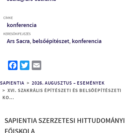
CÍMKE
konferencia
KERESŐKIFEJEZÉS
Ars Sacra
,
belsőépítészet
,
konferencia
Facebook
Twitter
Email
Morzsa
SAPIENTIA
2026. AUGUSZTUS – ESEMÉNYEK
XVI. SZAKRÁLIS ÉPÍTÉSZETI ÉS BELSŐÉPÍTÉSZETI
KO...
SAPIENTIA SZERZETESI HITTUDOMÁNYI
FŐISKOLA