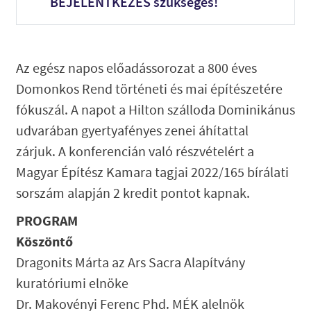
BEJELENTKEZÉS szükséges!
Az egész napos előadássorozat a 800 éves
Domonkos Rend történeti és mai építészetére
fókuszál. A napot a Hilton szálloda Dominikánus
udvarában gyertyafényes zenei áhítattal
zárjuk. A konferencián való részvételért a
Magyar Építész Kamara tagjai 2022/165 bírálati
sorszám alapján 2 kredit pontot kapnak.
PROGRAM
Köszöntő
Dragonits Márta az Ars Sacra Alapítvány
kuratóriumi elnöke
Dr. Makovényi Ferenc Phd. MÉK alelnök