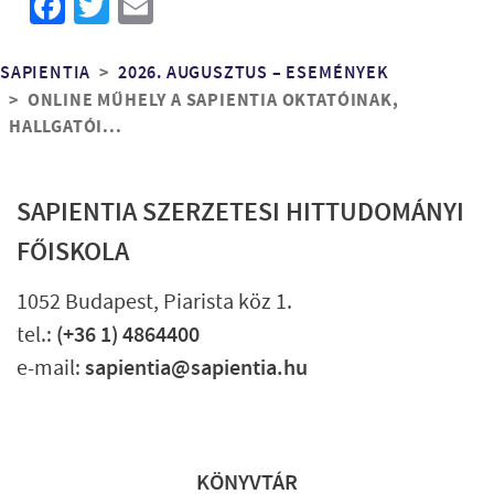
Facebook
Twitter
Email
Morzsa
SAPIENTIA
2026. AUGUSZTUS – ESEMÉNYEK
ONLINE MŰHELY A SAPIENTIA OKTATÓINAK,
HALLGATÓI...
SAPIENTIA SZERZETESI HITTUDOMÁNYI
FŐISKOLA
1052 Budapest, Piarista köz 1.
tel.:
(+36 1) 4864400
e-mail:
sapientia@sapientia.hu
Lábléc gyors
KÖNYVTÁR