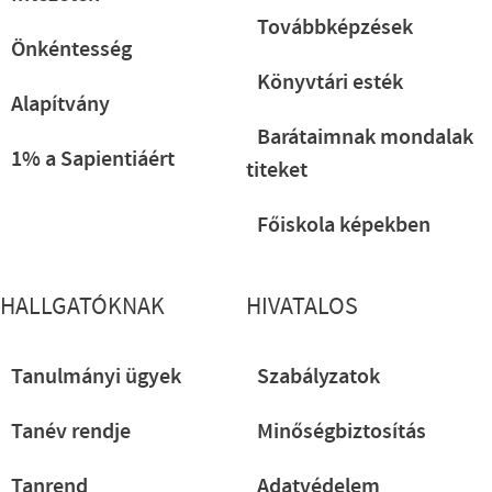
Továbbképzések
Önkéntesség
Könyvtári esték
Alapítvány
Barátaimnak mondalak
1% a Sapientiáért
titeket
Főiskola képekben
HALLGATÓKNAK
HIVATALOS
Tanulmányi ügyek
Szabályzatok
Tanév rendje
Minőségbiztosítás
Tanrend
Adatvédelem