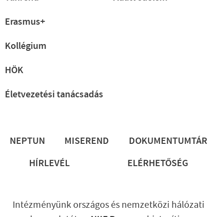
Erasmus+
Kollégium
HÖK
Életvezetési tanácsadás
Lábléc
NEPTUN
MISEREND
DOKUMENTUMTÁR
HÍRLEVÉL
ELÉRHETŐSÉG
Intézményünk országos és nemzetközi hálózati