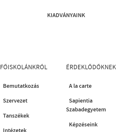
KIADVÁNYAINK
Lábléc részletes
FŐISKOLÁNKRÓL
ÉRDEKLŐDŐKNEK
Bemutatkozás
A la carte
Szervezet
Sapientia
Szabadegyetem
Tanszékek
Képzéseink
Intézetek