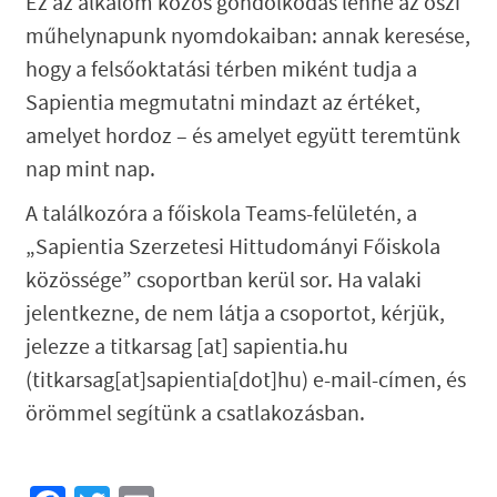
Ez az alkalom közös gondolkodás lenne az őszi
műhelynapunk nyomdokaiban: annak keresése,
hogy a felsőoktatási térben miként tudja a
Sapientia megmutatni mindazt az értéket,
amelyet hordoz – és amelyet együtt teremtünk
nap mint nap.
A találkozóra a főiskola Teams-felületén, a
„Sapientia Szerzetesi Hittudományi Főiskola
közössége” csoportban kerül sor. Ha valaki
jelentkezne, de nem látja a csoportot, kérjük,
jelezze a
titkarsag
[at]
sapientia.hu
(titkarsag[at]sapientia[dot]hu)
e-mail-címen, és
örömmel segítünk a csatlakozásban.