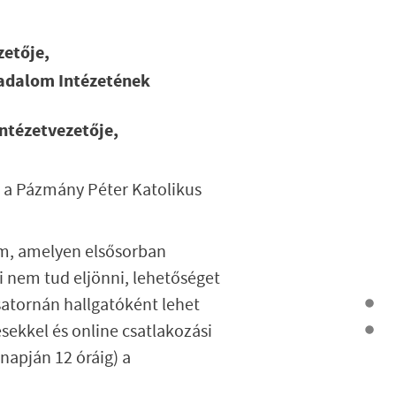
zetője,
sadalom Intézetének
ntézetvezetője,
e a Pázmány Péter Katolikus
m, amelyen elsősorban
i nem tud eljönni, lehetőséget
satornán hallgatóként lehet
sekkel és online csatlakozási
napján 12 óráig) a