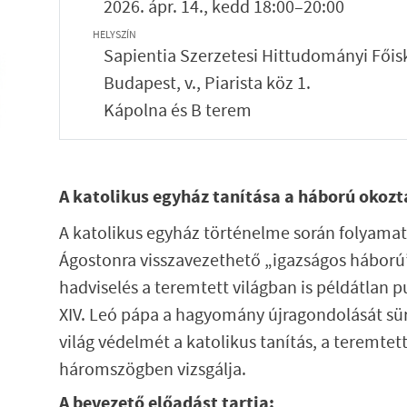
2026. ápr. 14., kedd 18:00–20:00
HELYSZÍN
Sapientia Szerzetesi Hittudományi Főis
Budapest, v., Piarista köz 1.
Kápolna és B terem
A katolikus egyház tanítása a háború okozt
A katolikus egyház történelme során folyama
Ágostonra visszavezethető „igazságos háború
hadviselés a teremtett világban is példátlan p
XIV. Leó pápa a hagyomány újragondolását sür
világ védelmét a katolikus tanítás, a teremtett
háromszögben vizsgálja.
A bevezető előadást tartja: