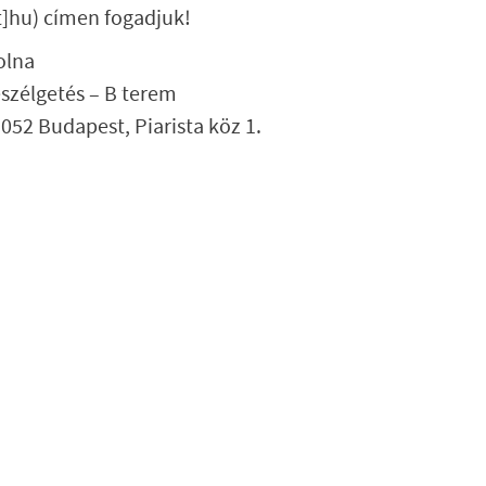
t]hu)
címen fogadjuk!
olna
szélgetés – B terem
052 Budapest, Piarista köz 1.