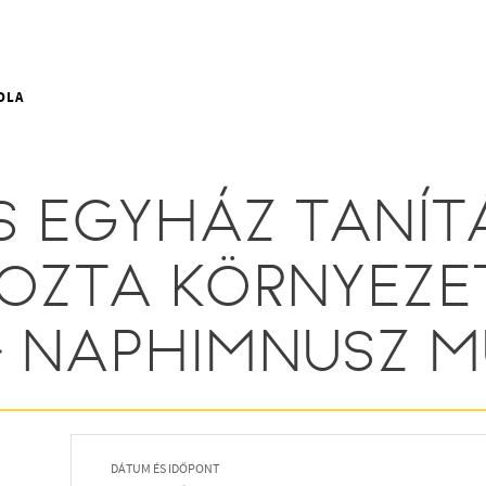
OLA
S EGYHÁZ TANÍT
OZTA KÖRNYEZET
– NAPHIMNUSZ M
DÁTUM ÉS IDŐPONT