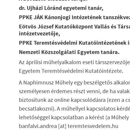
dr. Ujházi Lóránd egyetemi tanár,
PPKE JÁK Kánonjogi Intézetének tanszékve
Eötvös József Kutatóközpont Vallás és Tár
intézetvezetője,
PPKE Teremtésvédelmi Kutatóintézetének i
Nemzeti Közszolgálati Egyetem tanára.
Az áprilisi műhelyalkalom eseti társszervezőj
Egyetem Teremtésvédelmi Kutatóintézete.
A Naphimnusz Műhely egy beszélgetős alkalo
személyesen érdemes részt venni, de ha valak
biztosítunk az online kapcsolódásra (ezen a c
becsatlakozni). A műhellyel kapcsolatos kérdé
lehetőséggel kapcsolatban a kérést (a Műhely 
banfalvi.andrea
[at]
teremtesvedelem.hu