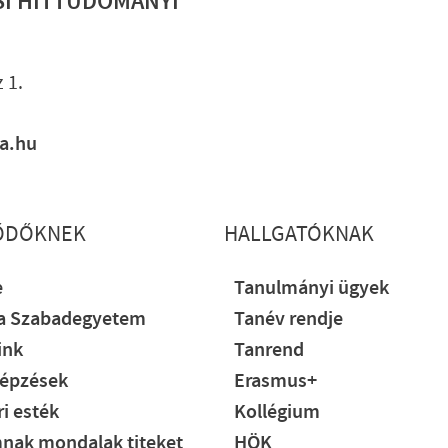
SI HITTUDOMÁNYI
Lábléc gyo
 1.
ia.hu
ŐDŐKNEK
HALLGATÓKNAK
e
Tanulmányi ügyek
ia Szabadegyetem
Tanév rendje
ink
Tanrend
épzések
Erasmus+
i esték
Kollégium
nak mondalak titeket
HÖK