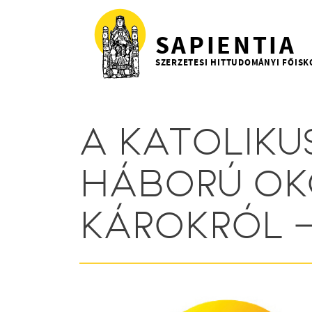
Ugrás a tartalomra
SAPIENTIA
SZERZETESI HITTUDOMÁNYI FŐISK
A KATOLIKU
HÁBORÚ OK
KÁROKRÓL 