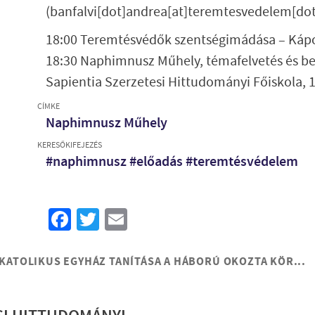
(banfalvi[dot]andrea[at]teremtesvedelem[do
18:00 Teremtésvédők szentségimádása – Káp
18:30 Naphimnusz Műhely, témafelvetés és be
Sapientia Szerzetesi Hittudományi Főiskola, 1
CÍMKE
Naphimnusz Műhely
KERESŐKIFEJEZÉS
#naphimnusz #előadás #teremtésvédelem
Facebook
Twitter
Email
 KATOLIKUS EGYHÁZ TANÍTÁSA A HÁBORÚ OKOZTA KÖR...