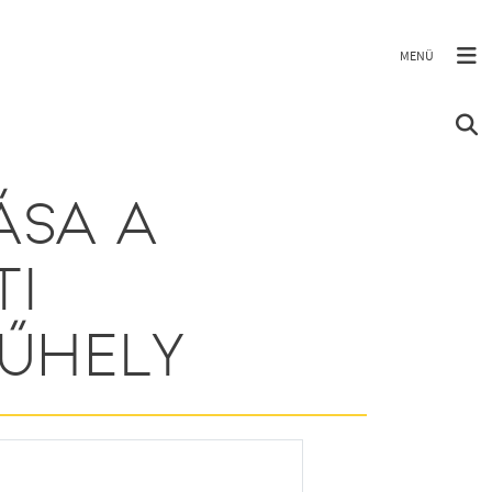
ÁSA A
I
ŰHELY