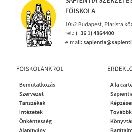
SAPIENTIA SZERZETE
FŐISKOLA
1052 Budapest, Piarista köz
tel.:
(+36 1) 4864400
e-mail:
sapientia@sapient
Lábléc részletes
FŐISKOLÁNKRÓL
ÉRDEKL
Bemutatkozás
A la cart
Szervezet
Sapient
Tanszékek
Képzése
Intézetek
Továbbk
Önkéntesség
Könyvtár
Alapítvány
Barátaim