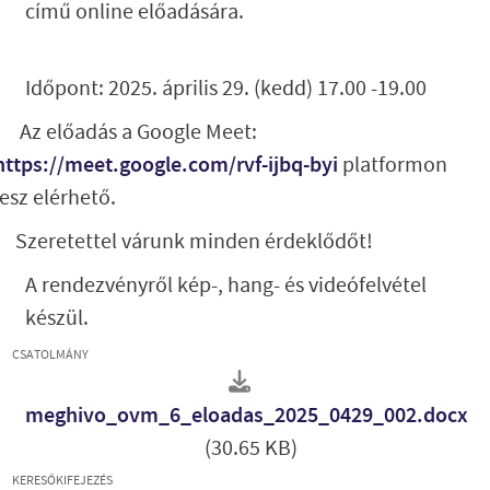
című online előadására.
Időpont: 2025. április 29. (kedd) 17.00 -19.00
Az előadás a Google Meet:
https://meet.google.com/rvf-ijbq-byi
platformon
lesz elérhető.
Szeretettel várunk minden érdeklődőt!
A rendezvényről kép-, hang- és videófelvétel
készül.
CSATOLMÁNY
meghivo_ovm_6_eloadas_2025_0429_002.docx
(30.65 KB)
KERESŐKIFEJEZÉS