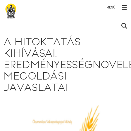
Ugrás a tartalomra
A HITOKTATÁS
KIHÍVÁSAI,
EREDMÉNYESSÉGNÖVEL
MEGOLDÁSI
JAVASLATAI