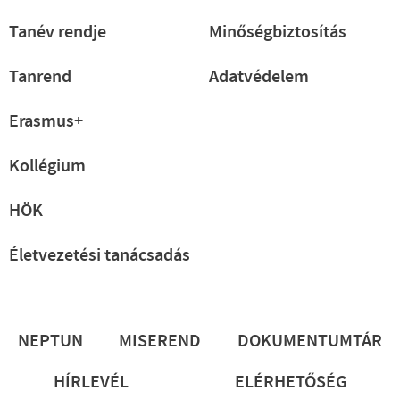
Tanév rendje
Minőségbiztosítás
Tanrend
Adatvédelem
Erasmus+
Kollégium
HÖK
Életvezetési tanácsadás
Lábléc
NEPTUN
MISEREND
DOKUMENTUMTÁR
HÍRLEVÉL
ELÉRHETŐSÉG