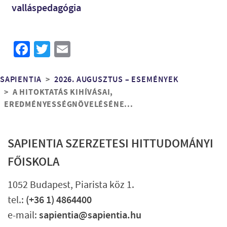
valláspedagógia
Facebook
Twitter
Email
Morzsa
SAPIENTIA
2026. AUGUSZTUS – ESEMÉNYEK
A HITOKTATÁS KIHÍVÁSAI,
EREDMÉNYESSÉGNÖVELÉSÉNE...
SAPIENTIA SZERZETESI HITTUDOMÁNYI
FŐISKOLA
1052 Budapest, Piarista köz 1.
tel.:
(+36 1) 4864400
e-mail:
sapientia@sapientia.hu