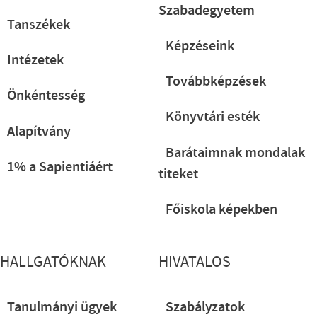
Szabadegyetem
Tanszékek
Képzéseink
Intézetek
Továbbképzések
Önkéntesség
Könyvtári esték
Alapítvány
Barátaimnak mondalak
1% a Sapientiáért
titeket
Főiskola képekben
HALLGATÓKNAK
HIVATALOS
Tanulmányi ügyek
Szabályzatok