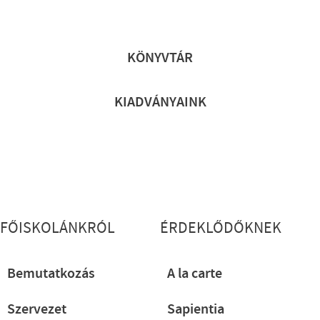
Lábléc gyors
KÖNYVTÁR
KIADVÁNYAINK
Lábléc részletes
FŐISKOLÁNKRÓL
ÉRDEKLŐDŐKNEK
Bemutatkozás
A la carte
Szervezet
Sapientia