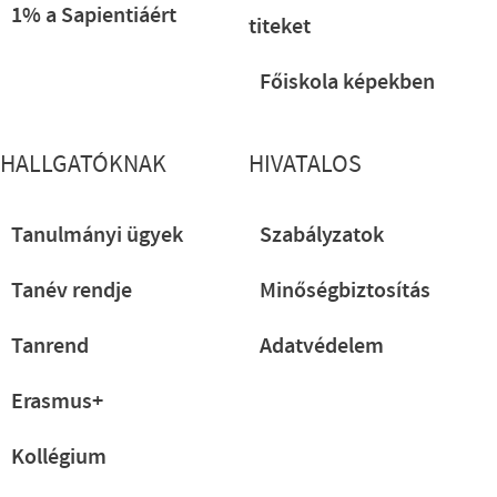
1% a Sapientiáért
titeket
Főiskola képekben
HALLGATÓKNAK
HIVATALOS
Tanulmányi ügyek
Szabályzatok
Tanév rendje
Minőségbiztosítás
Tanrend
Adatvédelem
Erasmus+
Kollégium