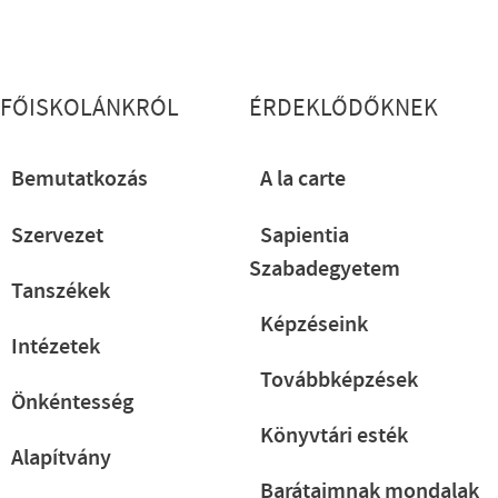
Lábléc részletes
FŐISKOLÁNKRÓL
ÉRDEKLŐDŐKNEK
Bemutatkozás
A la carte
Szervezet
Sapientia
Szabadegyetem
Tanszékek
Képzéseink
Intézetek
Továbbképzések
Önkéntesség
Könyvtári esték
Alapítvány
Barátaimnak mondalak