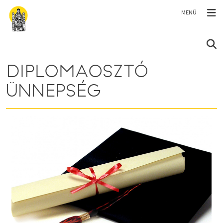
Ugrás a tartalomra
DIPLOMAOSZTÓ
ÜNNEPSÉG