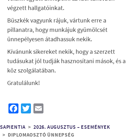
végzett hallgatóinkat.
Büszkék vagyunk rájuk, vártunk erre a
pillanatra, hogy munkájuk gyümölcsét
ünnepélyesen átadhassuk nekik.
Kívánunk sikereket nekik, hogy a szerzett
tudásukat jól tudják hasznosítani mások, és a
köz szolgálatában.
Gratulálunk!
Facebook
Twitter
Email
Morzsa
SAPIENTIA
2026. AUGUSZTUS – ESEMÉNYEK
DIPLOMAOSZTÓ ÜNNEPSÉG