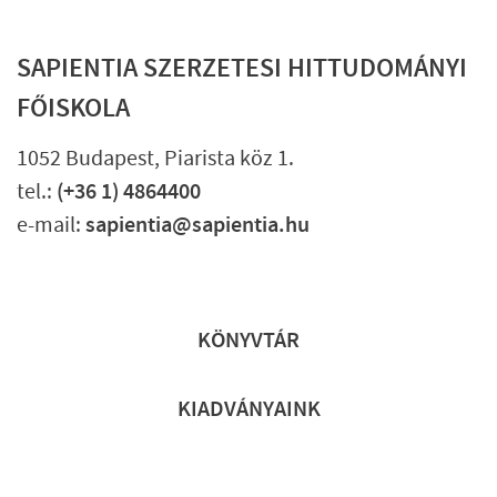
SAPIENTIA SZERZETESI HITTUDOMÁNYI
FŐISKOLA
1052 Budapest, Piarista köz 1.
tel.:
(+36 1) 4864400
e-mail:
sapientia@sapientia.hu
Lábléc gyors
KÖNYVTÁR
KIADVÁNYAINK